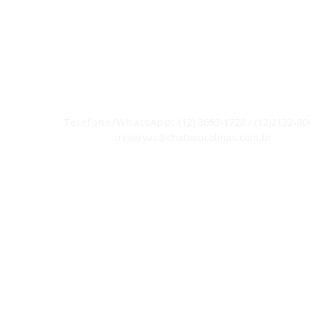
POUSADA CHATEAU COLINAS
CNPj 20.704.604/0001-26
Telefone/WhatsApp
:
(12) 3663-1728 / (12)2132-80
:
reservas@chateaucolinas.com.br